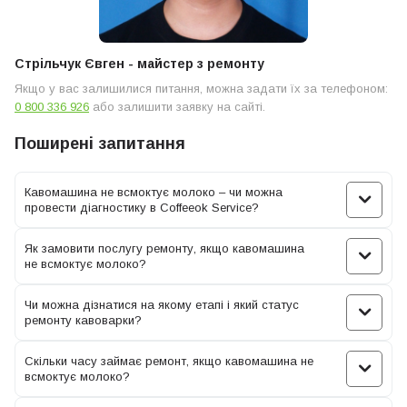
Що робити, якщо капучинатор кавоварки не
всмоктує молоко?
Стрільчук Євген - майстер з ремонту
Якщо у вас залишилися питання, можна задати їх за телефоном:
0 800 336 926
або залишити заявку на сайті.
Поширені запитання
Кавомашина не всмоктує молоко – чи можна
провести діагностику в Coffeeok Service?
Як замовити послугу ремонту, якщо кавомашина
не всмоктує молоко?
Чи можна дізнатися на якому етапі і який статус
ремонту кавоварки?
Скільки часу займає ремонт, якщо кавомашина не
всмоктує молоко?
Засмічення молочної трубки – це основна причина, через що
капучинатор кавомашини не всмоктує молоко. Найчастіше ця