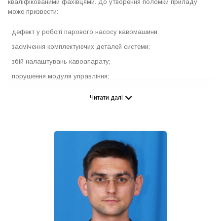
кваліфікованими фахівцями. До утворення поломки приладу
може призвести:
дефект у роботі парового насосу кавомашини;
засмічення комплектуючих деталей системи;
збій налаштувань кавоапарату;
порушення модуля управління;
несправності молочної трубки.
Читати далі
Кожна з можливих причин поломки вимагає уваги майстра та
детальної діагностики. Варто відзначити, що більшість
користувачів ігнорують процедуру очищення кавомашини, а
жорстка вода, як відомо, має властивості залишати після себе
нашарування на стінках деталей пристрою у вигляді мінеральних
нашарувань і солей. Це сприяє прискоренню виходу з ладу
кавоварки. Незважаючи на вбудовану функцію самоочищення
багатьох приладів, процедура декальцинації потребує
професійного підходу кваліфікованого техніка. Майстри нашої
компанії можуть допомогти у цій проблемі та усунути причини
несправностей кавомашини у короткі терміни.