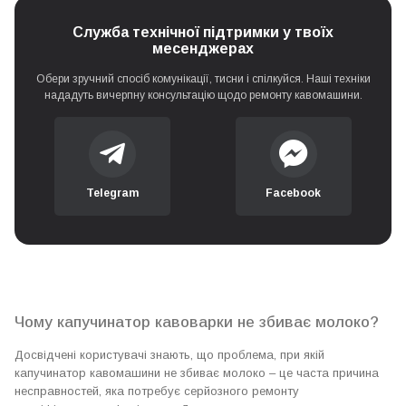
Очищення (механічне) гідросистеми кавоварки
0 грн
Служба технічної підтримки у твоїх
Не механічне очищення гідросистеми
месенджерах
0 грн
(декальцінація)
Обери зручний спосіб комунікації, тисни і спілкуйся. Наші техніки
нададуть вичерпну консультацію щодо ремонту кавомашини.
Заміна капучинатора подачі молока
550 грн
Telegram
Facebook
Чому капучинатор кавоварки не збиває молоко?
Досвідчені користувачі знають, що проблема, при якій
капучинатор кавомашини не збиває молоко – це часта причина
несправностей, яка потребує серйозного ремонту