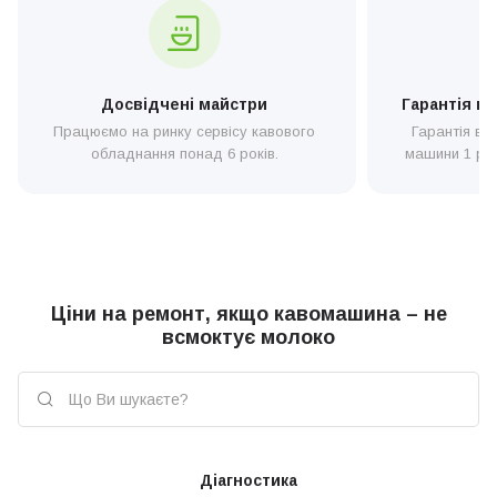
будь-якими видами несправностей та надають якісний сервіс за
вигідною вартістю у Києві. Залишити заявку можна по телефону
або на сайті.
Досвідчені майстри
Гарантія н
Працюємо на ринку сервісу кавового
Гарантія ві
обладнання понад 6 років.
машини 1 рік,
Ціни на ремонт, якщо кавомашина – не
всмоктує молоко
Діагностика