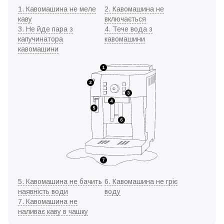
1. Кавомашина не меле
2. Кавомашина не
каву
включається
3. Не йде пара з
4. Тече вода з
капучинатора
кавомашини
кавомашини
5. Кавомашина не бачить
6. Кавомашина не гріє
наявність води
воду
7. Кавомашина не
наливає каву в чашку