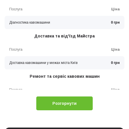
Послуга
Ціна
Діагностика кавомашини
0 грн
Доставка та від'їзд Майстра
Послуга
Ціна
Доставка кавомашини у межах міста Київ
0 грн
Ремонт та сервіс кавових машин
Послуга
Ціна
Розгорнути
Заміна бойлера (нагрівача) кавомашини
0 грн
Обслуговування молочної системи кавоварки
0 грн