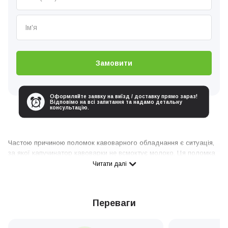
Замовити
Оформляйте заявку на виїзд / доставку прямо зараз!
Відповімо на всі запитання та надамо детальну
консультацію.
Частою причиною поломок кавоварного обладнання є ситуація,
за якої капучинатор кавоварки не всмоктує молоко. Ця поломка
може бути спричинена як неправильною експлуатацією апарата,
Читати далі
так і несправністю певних комплектуючих деталей приладу. Це
заважає нормальній роботі пристрою та не дозволяє повноцінно
приготувати кавовий напій.
Переваги
Якщо вам довелося зіткнутися з подібною проблемою, зверніться
до сервісного центру Coffeeok Service. Наші фахівці працюють з