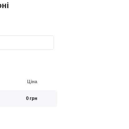
оні
Ціна
0 грн