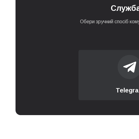
Служба
Заміна утримувачів жор
Обери зручний спосіб кому
Заміна диспенсера кав
Заміна електромагнітног
Заміна жорен (ножів) ка
Заміна капучинатора по
Telegr
Заміна конекторів гідро
Заміна корпусних части
Заміна модуля управлінн