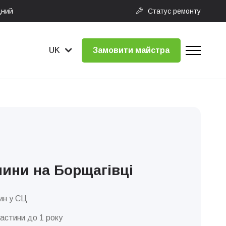
дний
Статус ремонту
UK
Замовити майстра
ини на Борщагівці
ин у СЦ
частини до 1 року