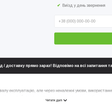
Виїзд у день звернення
 / доставку прямо зараз! Відповімо на всі запитання 
алу експлуатацію, але через неналежні умови, використання
ним рішенням буде звернутися за допомогою до сервісного це
Читати далі
ж їх технічне обслуговування.