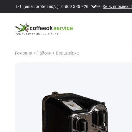
[email protected]
0 800 336 926
Київ, проспект
Ремонт кавомашин в Києві
Головна
•
Райони
•
Борщагівка