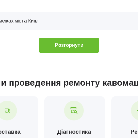
межах міста Київ
Технічне обслуговування кавових машин
Розгорнути
 обладнання
пи проведення ремонту кавома
тка кавомашини з молочною системою
ка кавомашини без молочної системи
ка кавоварки підвищеної продуктивності
оставка
Діагностика
Ре