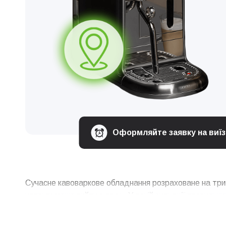
Оформляйте заявку на виїзд
Сучасне кавоваркове обладнання розраховане на трив
напруги може вийти з ладу. У такій ситуації правиль
професійний ремонт кавомашини на Борщагівці, а тако