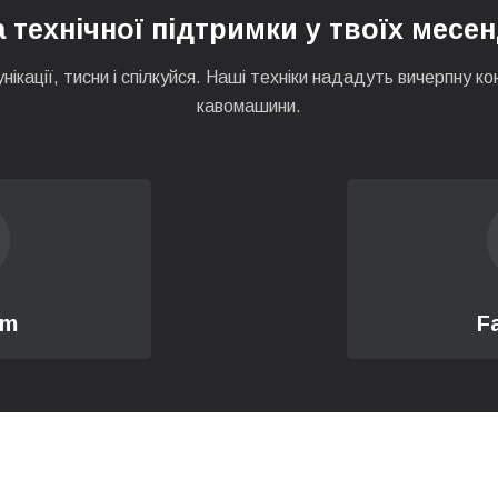
 технічної підтримки у твоїх месе
ен
нікації, тисни і спілкуйся. Наші техніки нададуть вичерпну
кавомашини.
омашини
о клапана кавової машини
вомашини
дачі молока
am
F
системи
н кавомашини
я (плати) кавомашини