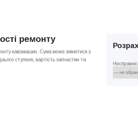
ості ремонту
Розрах
монту кавомашин. Сума може змінитися у
днього ступеня, вартість запчастин та
Несправніс