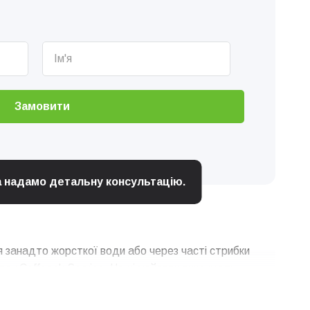
Замовити
та надамо детальну консультацію.
 занадто жорсткої води або через часті стрибки
нтру Coffeeok Service. Наші майстри виконують