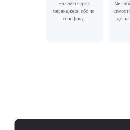
На сайті через
Ми заб
Обслуговування молочно
месенджери або по
самості
телефону.
до наш
Не механічне очищення г
Очищення та змащення з
Послуга
Дезінсекція кавомашини
Заміна бойлера (нагріва
Заміна двигуна кавомол