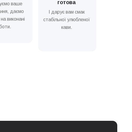
готова
уємо ваше
0 грн
ння, даємо
І дарує вам смак
 на виконані
стабільної улюбленої
0 грн
боти.
кави.
0 грн
Ціна
0 грн
0 грн
0 грн