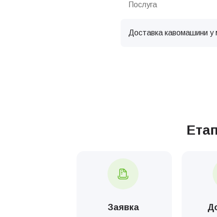
Послуга
Доставка кавомашини у 
Послуга
Налаштування кавового
Ета
Комплексна хімічна чис
Комплексна хімічна чист
Комплексна хімічна чист
Заявка
Д