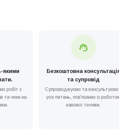
ь-якими
Безкоштовна консультація
лати.
та супровід
их робіт з
Супроводжуємо та консультуємо з
в та чеки на
усіх питань, пов'язаних із роботою
ини.
кавової техніки.