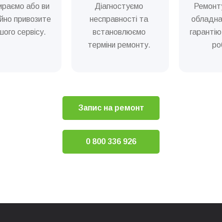
ираємо або ви
Діагностуємо
Ремонт
ї системи кавоварки
йно привозите
несправності та
обладна
ого сервісу.
встановлюємо
гарантію
ідросистеми (декальцінація)
терміни ремонту.
ро
аварного вузла кавоварки
Ремонт та сервіс кавових машин
Запис на ремонт
0 800 336 926
ча) кавомашини
ки кавомашини