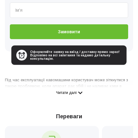
Замовити
Оформляйте заявку на виїзд / доставку прямо зараз!
Відповімо на всі запитання та надамо детальну
консультацію.
Під час експлуатації кавомашини користувач може зіткнутися з
такою проблемою, коли апарат дає збій і не наливає кави в
чашку. Це порушує звичну процедуру приготування кавового
Читати далі
напою та завдає значних незручностей для його поціновувачів.
Причина цієї несправності може бути як у неправильному
використанні обладнання, так і в поломці окремих деталей. Точну
Переваги
причину зможе виявити майстер після діагностики.
Якщо вам довелося зіткнутися з проблемою, коли кавомашина не
наливає каву в чашку, звертайтеся в сервісний центр “Coffeeok