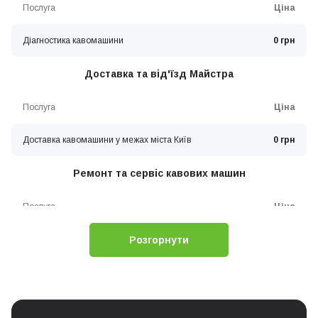
Послуга
Ціна
Діагностика кавомашини
0 грн
Доставка та від'їзд Майстра
Послуга
Ціна
Доставка кавомашини у межах міста Київ
0 грн
Ремонт та сервіс кавових машин
Послуга
Ціна
Розгорнути
Ремонт помпи високого тиску
0 грн
Заміна помпи високого тиску
0 грн
Очищення (механічне) гідросистеми кавоварки
0 грн