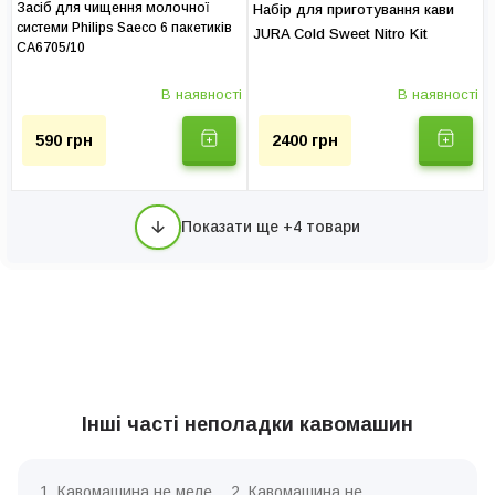
Засіб для чищення молочної
Набір для приготування кави
системи Philips Saeco 6 пакетиків
JURA Cold Sweet Nitro Kit
CA6705/10
В наявності
В наявності
590 грн
2400 грн
Показати ще +4 товари
Інші часті неполадки кавомашин
1. Кавомашина не меле
2. Кавомашина не