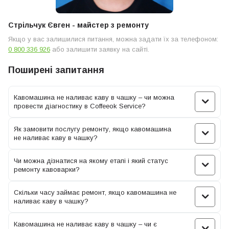
Стрільчук Євген - майстер з ремонту
Якщо у вас залишилися питання, можна задати їх за телефоном:
0 800 336 926
або залишити заявку на сайті.
Поширені запитання
Кавомашина не наливає каву в чашку – чи можна
провести діагностику в Coffeeok Service?
Як замовити послугу ремонту, якщо кавомашина
не наливає каву в чашку?
Чи можна дізнатися на якому етапі і який статус
ремонту кавоварки?
Засмічення фільтра – це основна причина того, чому кавоварка
не наливає каву в чашку. Не рекомендується замінювати
Скільки часу займає ремонт, якщо кавомашина не
комплектуючі самостійно, оскільки при неправильному
наливає каву в чашку?
встановленні фільтра можна утворити повітряну пробку в
системі. Це, у свою чергу, спричинить холосту роботу помпи, що
Кавомашина не наливає каву в чашку – чи є
надалі спровокує повний вихід з ладу та несправність