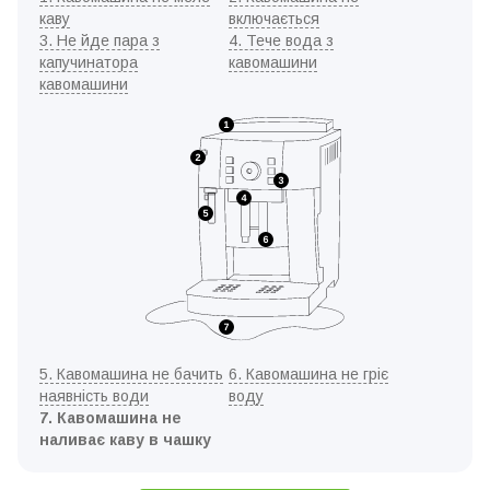
каву
включається
3. Не йде пара з
4. Тече вода з
капучинатора
кавомашини
кавомашини
5. Кавомашина не бачить
6. Кавомашина не гріє
наявність води
воду
7. Кавомашина не
наливає каву в чашку