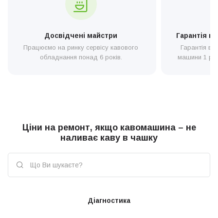
Service”. Наші професійні техніки надають послуги з усунення
поломок будь-якого ступеня складності та займаються ремонтом
різних кавоварних пристроїв. Залишити заявку на сервіс можна
по телефону або на сайті.
Досвідчені майстри
Гарантія н
Працюємо на ринку сервісу кавового
Гарантія ві
обладнання понад 6 років.
машини 1 рік,
Ціни на ремонт, якщо кавомашина – не
наливає каву в чашку
Діагностика