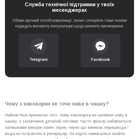
Служба технічної підтримки у твоїх
Не механічне очищення гідросистеми
месенджерах
0 грн
(декальцінація)
Обери зручний спосіб комунікації, тисни і спілкуйся. Наші техніки
нададуть вичерпну консультацію щодо ремонту кавомашини.
Очищення дозатора (носиків видачі) кавоварки
0 грн
Хімічна чистка від кавових масел
300 грн
Telegram
Facebook
Чому з кавоварки не тече кава в чашку?
Найчастіше причиною того, чому кавоварка не наливає каву в
чашку, є засмічення деталей системи. Часто фільтр забивається
залишками використаних зерен, через що виникає перешкода і
вода не потрапляє в резервуар. Не варто намагатися знайти