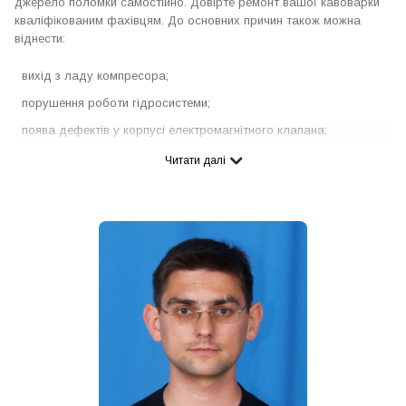
джерело поломки самостійно. Довірте ремонт вашої кавоварки
кваліфікованим фахівцям. До основних причин також можна
віднести:
вихід з ладу компресора;
порушення роботи гідросистеми;
поява дефектів у корпусі електромагнітного клапана;
зміщення положення поплавця;
Читати далі
несправність заварювального пристрою та інших механізмів.
Дуже часто проблеми подібного характеру можуть виникати
через несвоєчасне очищення деталей кавомашини від накипу та
різних мінеральних відкладень, які залишає за собою жорстка
вода. Якщо вам довелося зіткнутися з подібними
несправностями, не ігноруйте похід до майстра. Фахівці компанії
“Coffeeok Service” пропонують детальну діагностику кавомашини
та консультацію з подальшим ремонтом за вигідними цінами.
Що робити, якщо кава не наливає каву в чашку?