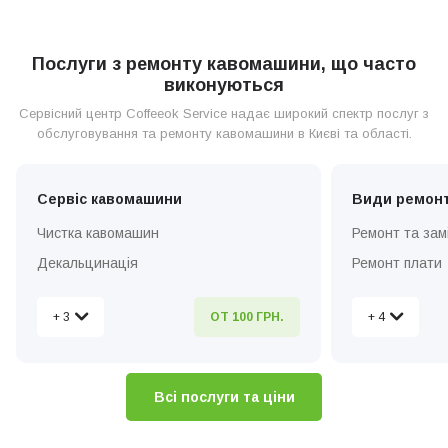
Послуги з ремонту кавомашини, що часто
виконуються
Сервісний центр Coffeeok Service надає широкий спектр послуг з
обслуговування та ремонту кавомашини в Києві та області.
Сервіс кавомашини
Види ремон
Чистка кавомашин
Ремонт та зам
Декальцинація
Ремонт плати
Встановлення та налаштування
Ремонт кавом
+ 3
+ 4
ОТ 100 ГРН.
Виклик майстра додому
Ремонт клапа
Діагностика
Чистка и ремо
Заміна жорнів 
Всі послуги та ціни