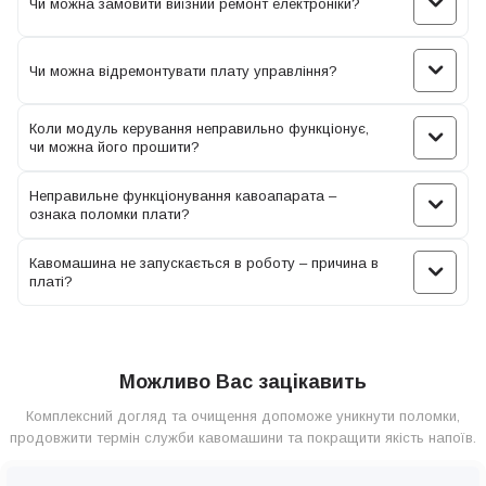
вийшла з ладу, виписує гарантію.
Чи можна замовити виїзний ремонт електроніки?
Якщо кавоварка не включається, то швидше за все справа саме
Чи можна відремонтувати плату управління?
в несправності електроніки. У цьому випадку правильним
рішенням стане звернення до фахівців нашого СЦ.
Коли модуль керування неправильно функціонує,
чи можна його прошити?
Неправильне функціонування кавоапарата –
Ремонт електроніки кавомашин охоплює
ознака поломки плати?
відновлення та обслуговування електричних
компонентів, таких як датчики, плати керування та
Кавомашина не запускається в роботу – причина в
дисплеї. Спеціалізовані техніки проводять
платі?
діагностику несправностей, заміну пошкоджених
частин і програмування для забезпечення надійної
роботи кавомашини.
Можливо Вас зацікавить
Комплексний догляд та очищення допоможе уникнути поломки,
Стрельчук Євген — майстер з ремонту
продовжити термін служби кавомашини та покращити якість напоїв.
Співпраця з сервісним центром Coffeeok Service