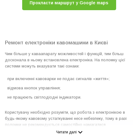
Прокласти маршрут у Google maps
Ремонт електроніки кавомашини в Києві
Чим більше у каваапарату можливостей і функцій, тим більш
досконала в ньому встановлена ​​електроніка. На поломку цієї
системи можуть вказувати такі ознаки:
при включенні кавоварки не подає сигналів «життя»;
відмова кнопок управління;
не працюють світлодіодні індикатори.
Користувачу необхідно розуміти, що робота з електронікою в
будь-якому кавовому устаткуванні несе небезпеку, тому в разі
поломки не рекомендується самостійно намагатися
відремонтувати пристрій. У подібній ситуації розумніше
Читати далі
скористатися послугами сервісного центру Coffeeok Service, в