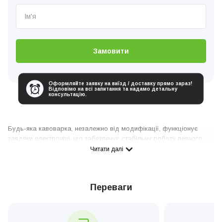
Замовити
Оформляйте заявку на виїзд / доставку прямо зараз!
Відповімо на всі запитання та надамо детальну
консультацію.
Будь-яка кавоварка, незалежно від модифікації, функціонує
завдяки електроніці, що забезпечує стабільну роботу певного
процесу. Кожен елемент цієї системи відіграє важливу роль у
Читати далі
кавоварному апараті та несправності будь-якого з них можуть
спричинити часткову або повну зупинку роботи кавоварки. Якщо
вийшов з ладу модуль керування, вимикачі, дисплей, то
Переваги
обов’язково знадобиться ремонт електроніки кавомашини або
заміна деталі.