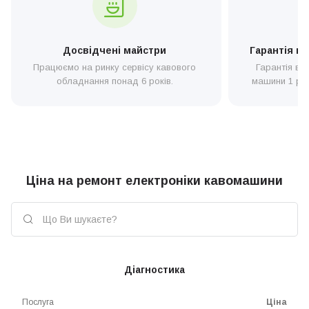
Досвідчені майстри
Гарантія н
Працюємо на ринку сервісу кавового
Гарантія ві
обладнання понад 6 років.
машини 1 рік,
Ціна на ремонт електроніки кавомашини
Діагностика
Послуга
Ціна