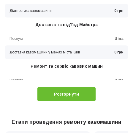
Діагностика кавомашини
0 грн
Доставка та від'їзд Майстра
Послуга
Ціна
Доставка кавомашини у межах міста Київ
0 грн
Ремонт та сервіс кавових машин
Послуга
Ціна
Розгорнути
Заміна модуля управління (плати) кавомашини
0 грн
Заміна екрану (дисплея) кавомашини
0 грн
Заміна електричної проводки
Етапи проведення ремонту кавомашини
0 грн