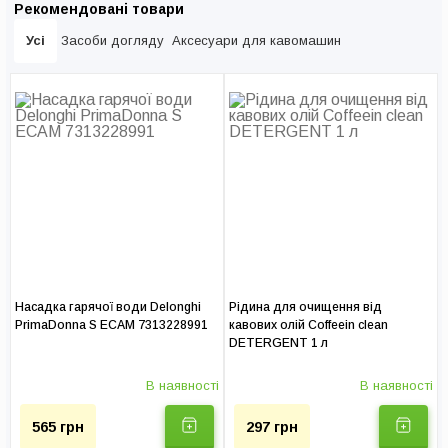
Рекомендовані товари
— безліч переваг для клієнта
Усі
Засоби догляду
Аксесуари для кавомашин
Сервісний центр Coffeeok Service здійснює ремонт будь-якої
складності у Києві на професійній основі, а також пропонує
вигідні умови роботи з фізичними та юридичними особами.
Приймається оплата карткою, готівкою, безготівково.
Звернувшись до нас, ви можете бути впевнені: заміна електроніки
кавомашини буде виконана кваліфікованими майстрами з
значним практичним досвідом, з використанням фірмових
комплектуючих за доступною ціною, а результат порадує вас
чашкою ароматної кави.
Послуг у прайсі:
0
Насадка гарячої води Delonghi
Рідина для очищення від
Ціна діагностики:
250 грн
PrimaDonna S ECAM 7313228991
кавових олій Coffeein clean
DETERGENT 1 л
Доставка по Києву:
375 грн
В наявності
В наявності
Гарантія на послуги, міс:
до 12
565 грн
297 грн