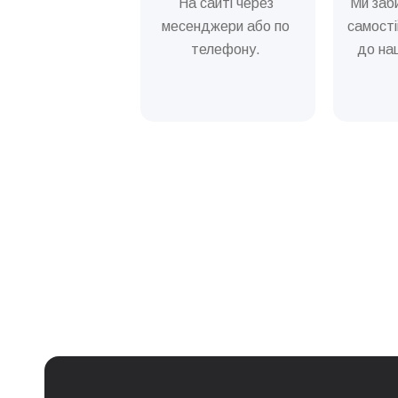
На сайті через
Ми заб
месенджери або по
самості
телефону.
до наш