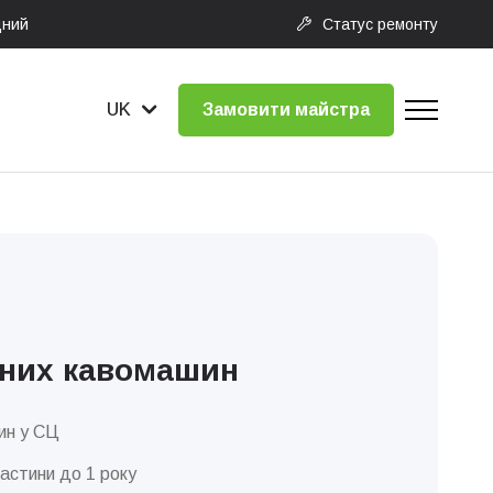
дний
Статус ремонту
UK
Замовити майстра
аних кавомашин
ин у СЦ
частини до 1 року