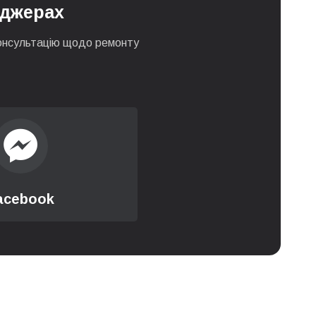
нджерах
 консультацію щодо ремонту
acebook