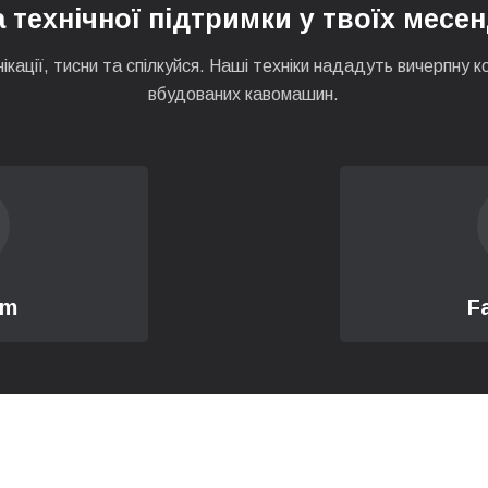
 технічної підтримки у твоїх месе
нікації, тисни та спілкуйся. Наші техніки нададуть вичерпну
вбудованих кавомашин.
am
F