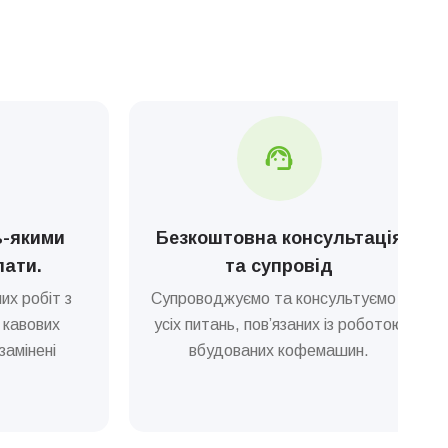
ь-якими
Безкоштовна консультація
лати.
та супровід
их робіт з
Супроводжуємо та консультуємо з
 кавових
усіх питань, пов’язаних із роботою
замінені
вбудованих кофемашин.