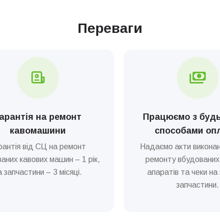
Переваги
арантія на ремонт
Працюємо з буд
кавомашини
способами оп
рантія від СЦ на ремонт
Надаємо акти виконан
аних кавових машин – 1 рік,
ремонту вбудованих
а запчастини – 3 місяці.
апаратів та чеки на 
запчастини.