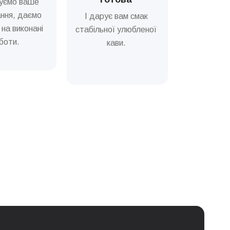
уємо ваше
ння, даємо
І дарує вам смак
 на виконані
стабільної улюбленої
боти.
кави.