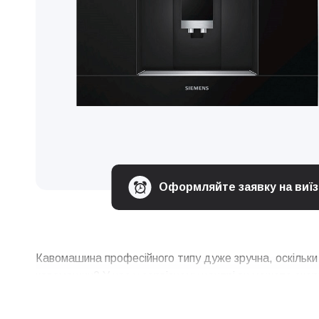
Оформляйте заявку на виїзд
Кавомашина професійного типу дуже зручна, оскільки н
кавомашин? У нас у сервісному центрі ви можете скор
виконаємо своєчасне сервісне обслуговування, за нео