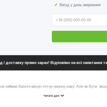
Виїзд у день звернення
 / доставку прямо зараз! Відповімо на всі запитання 
е займає багато місця і готує смачну каву. Але як бути, як
истатися повним спектром послуг. Ми зробимо діагностику, п
Читати далі
бхідності здійснимо ремонт кавоварки.