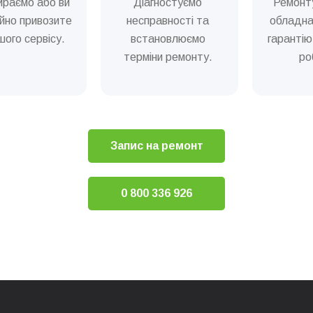
ираємо або ви
Діагностуємо
Ремонт
йно привозите
несправності та
обладна
ого сервісу.
встановлюємо
гарантію
терміни ремонту.
ро
Запис на ремонт
0 800 336 926