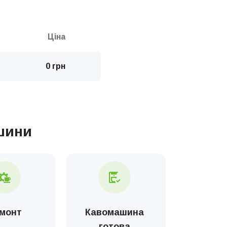
Ціна
0 грн
шини
монт
Кавомашина
готова