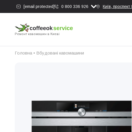
[email protected]
0 800 336 926
Київ, проспект
Ремонт кавомашин в Києві
Головна
•
Вбудовані кавомашини