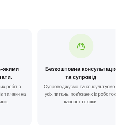
ь-якими
Безкоштовна консультація
лати.
та супровід
их робіт з
Супроводжуємо та консультуємо з
в та чеки на
усіх питань, пов'язаних із роботою
ини.
кавової техніки.