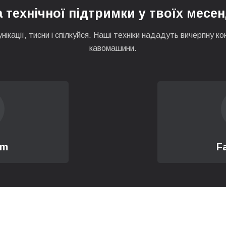
 технічної підтримки у твоїх месе
ен
нікації, тисни і спілкуйся. Наші техніки нададуть вичерпну
кавомашини.
омашини
о клапана кавової машини
вомашини
дачі молока
am
F
системи
н кавомашини
я (плати) кавомашини