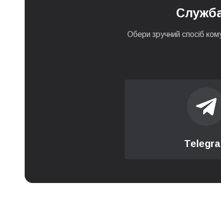
Служба
Заміна утримувачів жор
Обери зручний спосіб кому
Заміна диспенсера кав
Заміна електромагнітног
Заміна жорен (ножів) ка
Заміна капучинатора по
Telegr
Заміна конекторів гідро
Заміна корпусних части
Заміна модуля управлінн