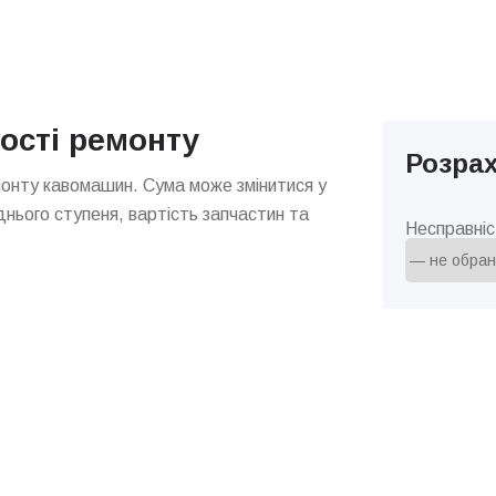
ості ремонту
Розрах
монту кавомашин. Сума може змінитися у
днього ступеня, вартість запчастин та
Несправніс