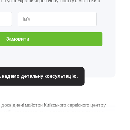
 з усієї України через Нову Пошту в місто Київ
Замовити
та надамо детальну консультацію.
 досвідчені майстри Київського сервісного центру
 свій кавоапарат нам, а потім ми точно так само
гарантіями якості та недорого. Як проходить ремонт