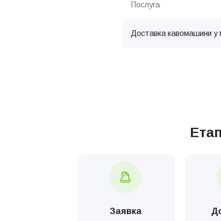
Послуга
Доставка кавомашини у 
Послуга
Налаштування кавового
Ета
Комплексна хімічна чис
Комплексна хімічна чист
Комплексна хімічна чист
Заявка
Д