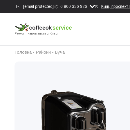
[email protected]
0 800 336 926
Київ, проспект
Ремонт кавомашин в Києві
Головна
•
Райони
•
Буча