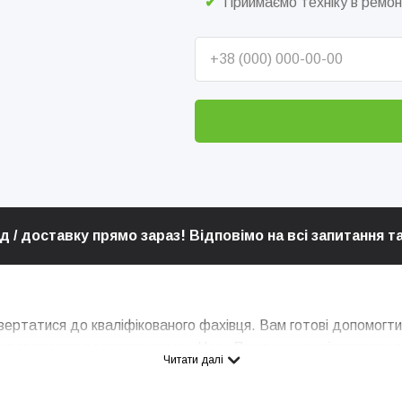
Приймаємо техніку в ремонт
 / доставку прямо зараз! Відповімо на всі запитання 
звертатися до кваліфікованого фахівця. Вам готові допомогти
за допомогою доставки через «Нову Пошту» – ви відправляєте
Читати далі
яє виконати ремонт кавомашин у Київській області у Бучі з 
му вигоди співпраці для вас – розповідаємо.