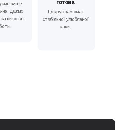
готова
уємо ваше
0 грн
ння, даємо
І дарує вам смак
 на виконані
стабільної улюбленої
0 грн
боти.
кави.
0 грн
Ціна
0 грн
0 грн
0 грн