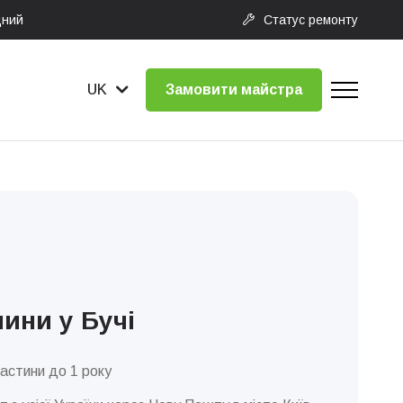
дний
Статус ремонту
UK
Замовити майстра
ини у Бучі
частини до 1 року