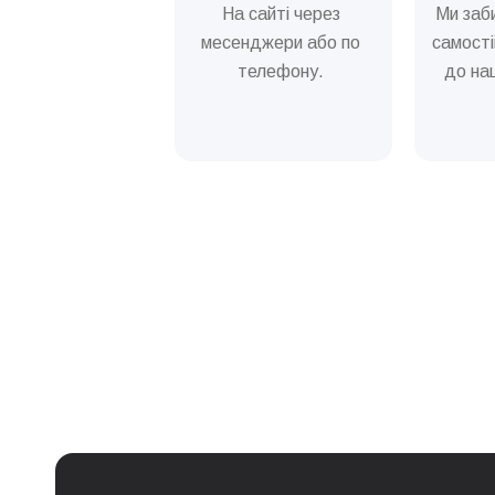
На сайті через
Ми заб
Обслуговування молочно
месенджери або по
самості
телефону.
до наш
Не механічне очищення г
Очищення та змащення з
Послуга
Дезінсекція кавомашини
Заміна бойлера (нагріва
Заміна двигуна кавомол