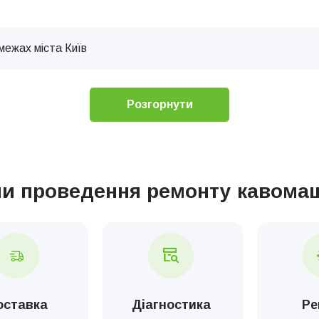
межах міста Київ
Технічне обслуговування кавових машин
Розгорнути
 обладнання
пи проведення ремонту кавома
тка кавомашини з молочною системою
ка кавомашини без молочної системи
ка кавоварки підвищеної продуктивності
оставка
Діагностика
Ре