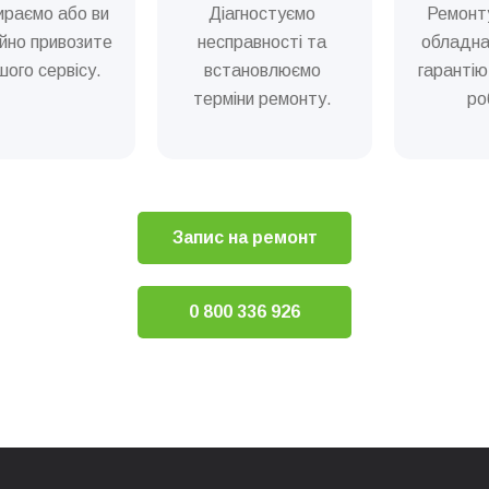
ираємо або ви
Діагностуємо
Ремонт
ї системи кавоварки
йно привозите
несправності та
обладна
ого сервісу.
встановлюємо
гарантію
ідросистеми (декальцінація)
терміни ремонту.
ро
аварного вузла кавоварки
Ремонт та сервіс кавових машин
Запис на ремонт
0 800 336 926
ча) кавомашини
ки кавомашини