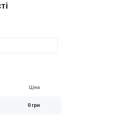
ті
Ціна
0 грн