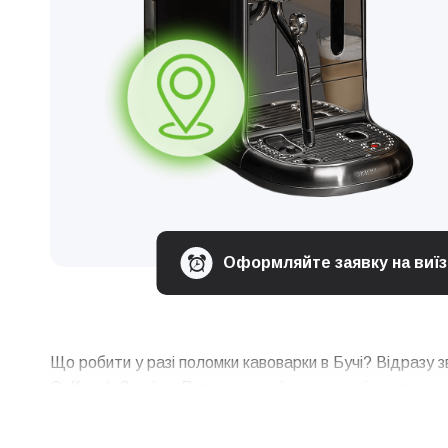
Оформляйте заявку на виїзд
Що робити у разі поломки кавоварки в Бучі? Відразу 
Coffeeok Service. Питання з логістикою вирішується 
повернемо вам вже відремонтовану техніку. Це дозвол
та техобслуговування, які послуги ми надаємо та в чо