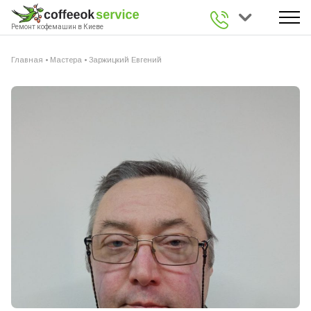
0 800 336 926
Ремонт кофемашин в Киеве
Главная
•
Мастера
•
Заржицкий Евгений