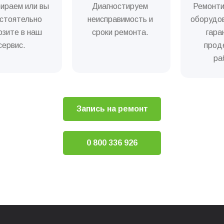
ираем или вы
Диагностируем
Ремонт
ї системи кавоварки
стоятельно
неисправимость и
оборудо
озите в наш
сроки ремонта.
гара
ідросистеми (декальцінація)
сервис.
прод
ра
аварного вузла кавоварки
Ремонт и сервис кофемашин
Запись на ремонт
0 800 336 926
ча) кавомашини
ки кавомашини