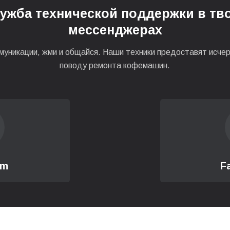
ужба технической поддержки в тв
ен
мессенджерах
омашини
муникации, жми и общайся. Наши техники предоставят исч
поводу ремонта кофемашин.
о клапана кавової машини
й) кофемашины
дачи молока
am
F
системи
н кавомашини
я (плати) кавомашини