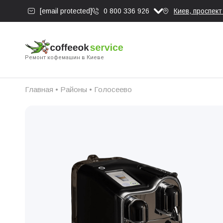
[email protected]
0 800 336 926
Киев, проспек
Ремонт кофемашин в Киеве
Главная
•
Районы
•
Голосеево