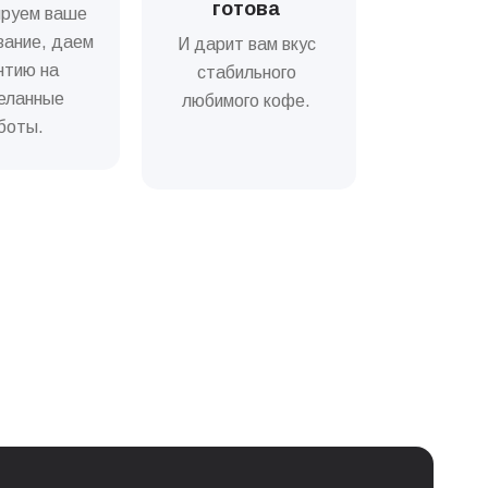
готова
ируем ваше
0 грн
вание, даем
И дарит вам вкус
нтию на
стабильного
0 грн
еланные
любимого кофе.
боты.
0 грн
Цена
0 грн
0 грн
0 грн