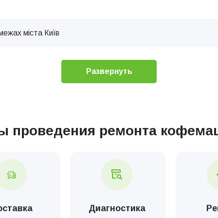
межах міста Київ
Обслуживание кофемашин
Развернуть
 обладнання
ы проведения ремонта кофем
тка кавомашини з молочною системою
ка кавомашини без молочної системи
 чистка кофеварки повышеной производительности
оставка
Диагностика
Ре