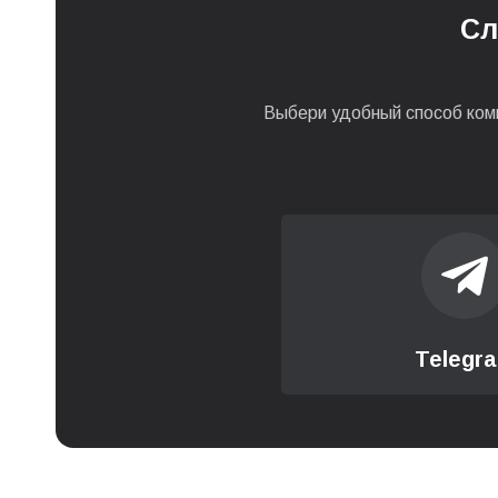
Сл
Заміна утримувачів жор
Заміна диспенсера кав
Выбери удобный способ ком
Заміна електромагнітног
Замена жерновов (ноже
Замена капучинатора по
Telegr
Заміна конекторів гідро
Заміна корпусних части
Заміна модуля управлінн