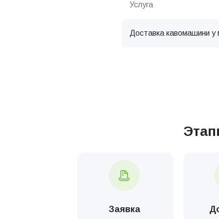
Услуга
Доставка кавомашини у 
Услуга
Налаштування кавового
Этап
Комплексна хімічна чис
Комплексна хімічна чист
Комплексная химическая
Заявка
Д