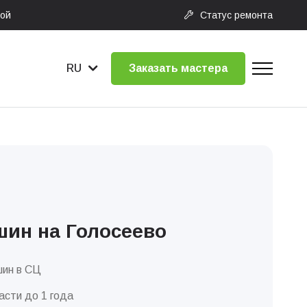
ной
Статус ремонта
RU
Заказать мастера
ин на Голосеево
ин в СЦ
асти до 1 года