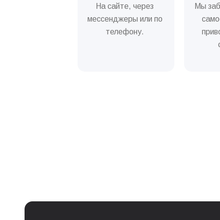
На сайте, через
Мы заб
Обслуговування молочно
мессенджеры или по
само
телефону.
прив
Не механічне очищення г
Очищення та змащення з
Услуга
Дезінсекція кавомашини
Заміна бойлера (нагріва
Заміна двигуна кавомол