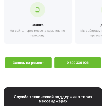
Заявка
До
На сайте, через мессенджеры или по
Мы забираем или
телефону.
привозите
Запись на ремонт
0 800 336 926
Служба технической поддержки в твоих
мессенджерах