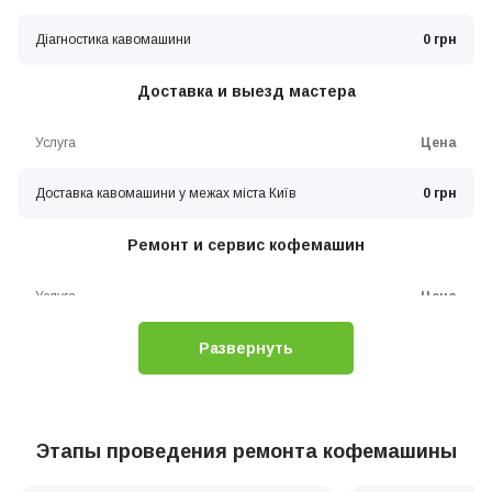
Діагностика кавомашини
0 грн
Доставка и выезд мастера
Услуга
Цена
Доставка кавомашини у межах міста Київ
0 грн
Ремонт и сервис кофемашин
Услуга
Цена
Развернуть
Не механічне очищення гідросистеми (декальцінація)
0 грн
Заміна фільтру води кавомашини
0 грн
Этапы проведения ремонта кофемашины