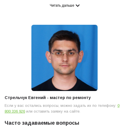
Читать дальше
Сервисный центр Coffeeok Service произведет ремонт фильтра
кофемашины или срочную его замену в течение нескольких
часов, по согласованию с клиентом. Ремонт выполняется с
применением современного оборудования, качественных
расходников профессиональными мастерами.
Ремонт или замена фильтра кофемашины —
простой и понятный алгоритм работы
Прежде чем сдать кофеаппарат в сервис, ознакомьтесь с
ключевыми этапами выполнения работ:
Подача заявки. Посредством телефонного звонка
связываетесь с менеджером или оставляете заявку на ремонт
кофеварки, замену фильтра на сайте.
Стрельчук Евгений - мастер по ремонту
Доставка. Транспортируете самостоятельно в сервис или наш
Если у вас остались вопросы, можно задать их по телефону:
0
специалист приезжает на место.
800 336 926
или оставить заявку на сайте.
Диагностика. Мастер тестирует кофемашину, определяет
Часто задаваемые вопросы
степень поломки, подбирает нужные детали. Если требуется