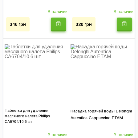
свежесваренным кофе всегда, когда возникнет желание.
В наличии
В наличии
Услуг в прайсе:
0
346 грн
320 грн
Цена диагностики:
250 грн
Доставка по Киеву:
375 грн
Гарантия на услуги, мес:
до 12
Таблетки для удаления
Насадка горячей воды Delonghi
масляного налета Philips
Autentica Cappuccino ETAM
CA6704/10 6 шт
В наличии
В наличии