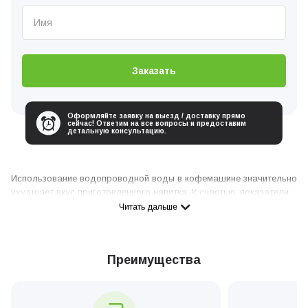
Заказать
Оформляйте заявку на выезд / доставку прямо
сейчас! Ответим на все вопросы и предоставим
детальную консультацию.
Использование водопроводной воды в кофемашине значительно
ухудшает вкус приготовленного напитка. К счастью, показатели
воды можно улучшить с помощью фильтрации, для этого
Читать дальше
устанавливаются в кофеварочный аппарат бытовые фильтры.
Однако со временем нужна замена фильтра кофемашины, так
как таким элементам свойственен естественный износ.
Преимущества