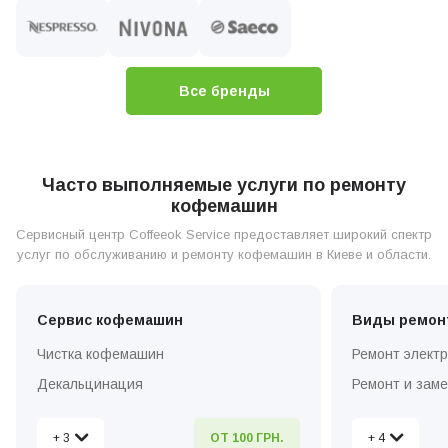
Все бренды
Часто выполняемые услуги по ремонту
кофемашин
Сервисный центр Coffeeok Service предоставляет широкий спектр
услуг по обслуживанию и ремонту кофемашин в Киеве и области.
Сервис кофемашин
Виды ремон
Чистка кофемашин
Ремонт элект
Декальцинация
Ремонт и зам
Установка и настройка
Ремонт и зам
+ 3
+ 4
ОТ 100 ГРН.
Вызов мастера по ремонту на дом
Ремонт кофем