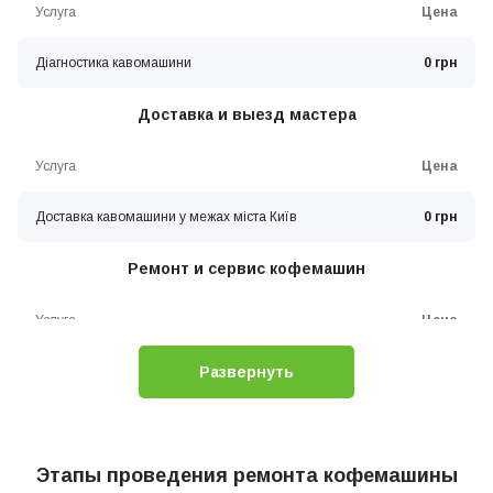
Услуга
Цена
Діагностика кавомашини
0 грн
Доставка и выезд мастера
Услуга
Цена
Доставка кавомашини у межах міста Київ
0 грн
Ремонт и сервис кофемашин
Услуга
Цена
Развернуть
Замена жерновов (ножей) кофемашины
550 грн
Очищення вирви та жорнів
0 грн
Налаштування помелу та дозатора кавоварки
Этапы проведения ремонта кофемашины
0 грн