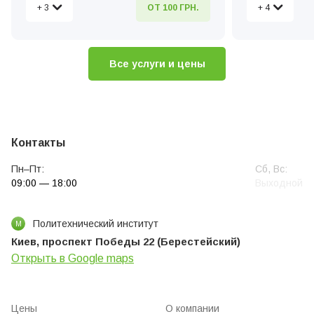
+ 3
+ 4
ОТ 100 ГРН.
Вызов мастера по ремонту на дом
Ремонт кофем
Диагностика кофемашин
Ремонт клапа
Чистка та рем
Все услуги и цены
Контакты
Пн–Пт:
Сб, Вс:
09:00 — 18:00
Выходной
Политехнический институт
М
Киев, проспект Победы 22 (Берестейский)
Открыть в Google maps
Цены
О компании