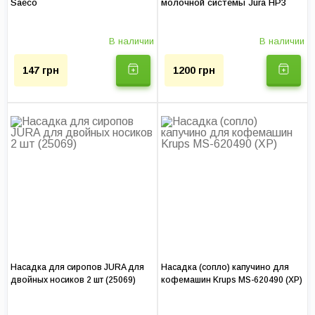
Saeco
молочной системы Jura HP3
любое другое время, наш оператор согласует с вами удобное
время для приезда инженера.
В наличии
В наличии
Для удобства клиентов оплату услуг принимаем любым
способом — наличным и безналичным расчетом. Диагностика
147 грн
1200 грн
проводится бесплатно, в случае повторного обращения.
Предоставляем гарантийные обязательства после проведения
ремонтных работ — а это залог вашего спокойствия.
Услуг в прайсе:
1
Цена диагностики:
250 грн
Доставка по Киеву:
375 грн
Гарантия на услуги, мес:
до 12
Насадка для сиропов JURA для
Насадка (сопло) капучино для
двойных носиков 2 шт (25069)
кофемашин Krups MS-620490 (XP)