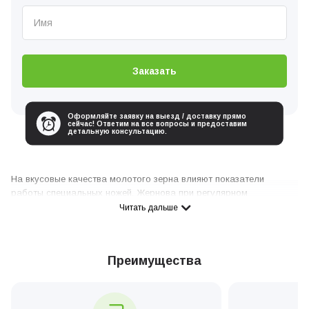
Заказать
Оформляйте заявку на выезд / доставку прямо
сейчас! Ответим на все вопросы и предоставим
детальную консультацию.
На вкусовые качества молотого зерна влияют показатели
работы специальных ножей. Жернова при регулярном
измельчении кофейных бобов подвергаются механической
Читать дальше
нагрузке и естественному износу. Разные производители
кофемашин комплектуют свою технику керамическими или
металлическими ножами. Однако каждый вид может выйти из
Преимущества
строя по причине коррозии, попадании посторонних предметов
или затупления рабочей части. В этом случае потребуется
замена жерновов кофемашины.