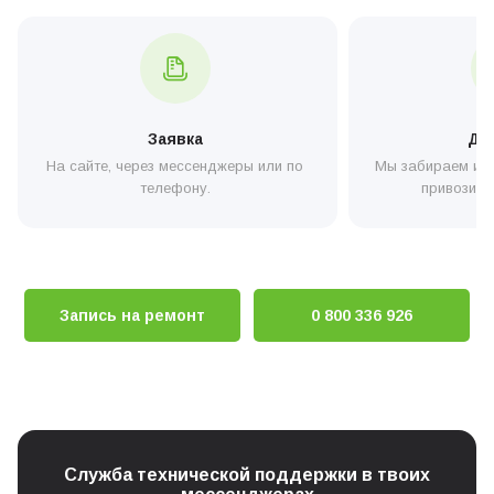
Заміна утримувачів жорен
0 грн
Заявка
До
На сайте, через мессенджеры или по
Мы забираем или
телефону.
привозите
Запись на ремонт
0 800 336 926
Служба технической поддержки в твоих