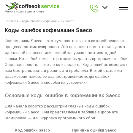
0 800 336 926
Ремонт кофемашин в Киеве
Главная
•
Коды ошибок кофемашин
•
Saeco
Коды ошибок кофемашин Saeco
Кофемашины Saeco – это «умная» техника, в которой основные
процесса автоматизированы. Это позволяет вам готовить дома
идеальный эспрессо или нежный капучино нажатием одной
кнопки. Но любой компьютер может выдавать программные сбои.
Хорошая новость – это легко исправить. Коды ошибок помогают
вам быстро выявить и решить эти проблемы. В этой статье мы
рассмотрим наиболее распространенные коды ошибок
кофемашин Saeco и способы их устранения.
Основные коды ошибок в кофемашинах Saeco
Для начала коротко рассмотрим главные коды ошибок
кофемашин Saeco. Они представлены в таблице в формате
“Кодировка — дешифровка программного сбоя”:
Код ошибки Saeco
Причина ошибки Saeco