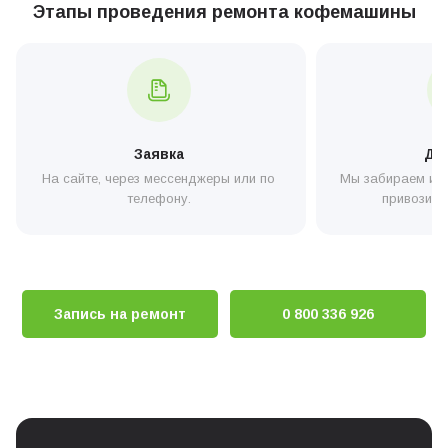
Прошивка вузла керування кавомашини
Этапы проведения ремонта кофемашины
0 грн
Заявка
До
На сайте, через мессенджеры или по
Мы забираем или
телефону.
привозите
Запись на ремонт
0 800 336 926