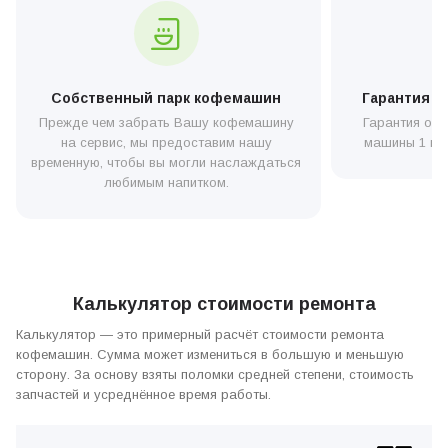
—
Telegram
или
Facebook
.
Ваша не включается кофемашина Saeco? Причины
могут быть самыми разными – от проблем с
электропитанием (проверьте, не выбило ли пробки) до
серьезных неисправностей, которые потребуют
Собственный парк кофемашин
Гарантия н
профессионального ремонта и обращения в сервис.
Прежде чем забрать Вашу кофемашину
Гарантия от 
Предпринимать действия для устранения поломки все
равно придется, ведь кофе вы все равно не заварите,
на сервис, мы предоставим нашу
машины 1 год
пока не включите кофеварку. Но и паниковать раньше
временную, чтобы вы могли наслаждаться
времени не стоит, — возможно, причина элементарная
любимым напитком.
и достаточно проверить настройки. В данной статье
мы рассмотрим возможные причины, по которым не
включается кофемашина Saeco, а также предложим
решения для данной неисправности.
Калькулятор стоимости ремонта
Калькулятор — это примерный расчёт стоимости ремонта
кофемашин. Сумма может измениться в большую и меньшую
сторону. За основу взяты поломки средней степени, стоимость
запчастей и усреднённое время работы.