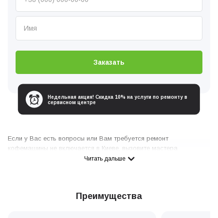
Заказать
Недельная акция! Скидка 10% на услуги по ремонту в
сервисном центре
Если у Вас есть вопросы или Вам требуется ремонт
кофемашины не включается в Киеве, вызовите мастера
сервисного центра любым удобным для вас способом:
Читать дальше
Позвоните по телефону
0 800 336 926
Отправьте электронную заявку через форму, предложенную на
Преимущества
сайте
Напишите нам удобным для Вас месcенджером