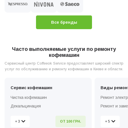
Все бренды
Часто выполняемые услуги по ремонту
кофемашин
Сервисный центр Coffeeok Service предоставляет широкий спектр
услуг по обслуживанию и ремонту кофемашин в Киеве и области.
Сервис кофемашин
Виды ремон
Чистка кофемашин
Ремонт элект
Декальцинация
Ремонт и зам
Установка и настройка
Ремонт и зам
+ 3
+ 5
ОТ 100 ГРН.
Вызов мастера по ремонту на дом
Ремонт кофем