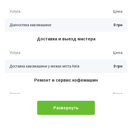
Услуга
Цена
Діагностика кавомашини
0 грн
Доставка и выезд мастера
Услуга
Цена
Доставка кавомашини у межах міста Київ
0 грн
Ремонт и сервис кофемашин
Услуга
Цена
Развернуть
Заміна електричної проводки
0 грн
Заміна модуля управління (плати) кавомашини
0 грн