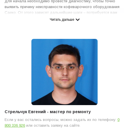
Для начала необходимо провести диагностику, чтобы точно
выявить причину неисправности кофеварочного оборудования
Саеко. От этого зависят дальнейшие шаги – потребуется вам
ремонт или достаточно ограничиться сервисом и техническим
Читать дальше
обслуживанием.
Что делать, если не включается кофемашина
Саеко?
Стрельчук Евгений - мастер по ремонту
Если у вас остались вопросы, можно задать их по телефону:
0
800 336 926
или оставить заявку на сайте.