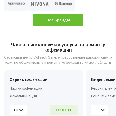
Все бренды
Часто выполняемые услуги по ремонту
кофемашин
Сервисный центр Coffeeok Service предоставляет широкий спектр
услуг по обслуживанию и ремонту кофемашин в Киеве и области.
Сервис кофемашин
Виды ремон
Чистка кофемашин
Ремонт элект
Декальцинация
Ремонт и зам
Установка и настройка
Ремонт и зам
+ 3
+ 5
ОТ 100 ГРН.
Вызов мастера по ремонту на дом
Ремонт кофем