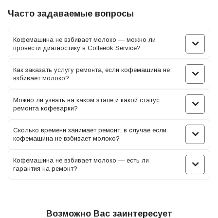
Часто задаваемые вопросы
Что делать, если кофемашина Саеко не
взбивает молоко?
Кофемашина не взбивает молоко — можно ли
Если ваша кофемашина Saeco не взбивает молоко, техники
провести диагностику в Coffeeok Service?
специализированного сервисного центра Coffeeok Service
рекомендуют предпринять следующие шаги:
Как заказать услугу ремонта, если кофемашина не
взбивает молоко?
Проверьте настройки. Убедитесь, что настройки взбивания
молока в кофейном аппарате правильно установлены.
Можно ли узнать на каком этапе и какой статус
Проверьте температуру, интенсивность и другие параметры,
ремонта кофеварки?
чтобы убедиться, что они соответствуют вашим
предпочтениям.
Сколько времени занимает ремонт, в случае если
кофемашина не взбивает молоко?
Используйте качественное молоко. Попробуйте использовать
свежее молоко высокого качества с достаточным
Кофемашина не взбивает молоко — есть ли
содержанием жира. Это очень важно для получения густой,
гарантия на ремонт?
текстурной пенки.
Очистите паровую трубку. Если в кофемашине Саеко есть
паровая трубка для взбивания молока, проверьте ее на
наличие засорений или отложений. Очистите трубку в
Возможно Вас заинтересует