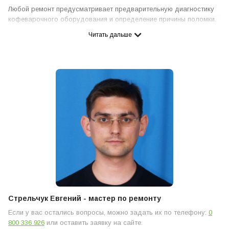
Любой ремонт предусматривает предварительную диагностику
кофеварочного оборудования и определение причины поломки.
Попробуйте метод исключение: проверьте, что кофеаппарат
Читать дальше
правильно настроен, а молоко хорошее. Если это не помогло,
необходимо выполнить диагностику паровой трубки. В этом
случае стоит взвесить свои силы – сможете ли вы
самостоятельно провести техническое обслуживание
кофемашины Saeco, или стоит обратиться в профессиональный
сервис Coffeeok Service для ремонта.
Стрельчук Евгений - мастер по ремонту
Если у вас остались вопросы, можно задать их по телефону:
0
800 336 926
или оставить заявку на сайте.