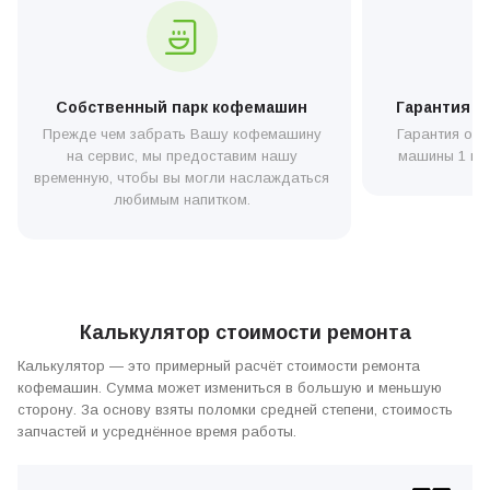
—
Telegram
или
Facebook
.
Если ваша кофемашина Saeco не взбивает молоко, то
приготовить любимый латте или капуччино вы не
сможете. А это уже значительная проблема, и решать
ее нужно оперативно. Хорошо, если проблема с
Собственный парк кофемашин
Гарантия н
неправильными настройками или некачественным
Прежде чем забрать Вашу кофемашину
Гарантия от 
молоком, из которого просто не выходит сделать пену
из-за процессов окисления. Тогда вы сможете все
на сервис, мы предоставим нашу
машины 1 год
исправить самостоятельно, не вызывая мастера из
временную, чтобы вы могли наслаждаться
сервиса. А вот если причина в засоре паровой трубке
любимым напитком.
или выходе из строя молочной системы, может
потребоваться профессиональный ремонт, а иногда и
замена деталей. Но не стоит паниковать раньше
времени – вначале попробуем выявить поломку и
исправить ее самостоятельно. В данной статье мы
рассмотрим возможные причины, по которым
кофемашина Saeco не взбивает молоко, а также
предложим решения для данной неисправности.
Калькулятор стоимости ремонта
Калькулятор — это примерный расчёт стоимости ремонта
кофемашин. Сумма может измениться в большую и меньшую
сторону. За основу взяты поломки средней степени, стоимость
запчастей и усреднённое время работы.