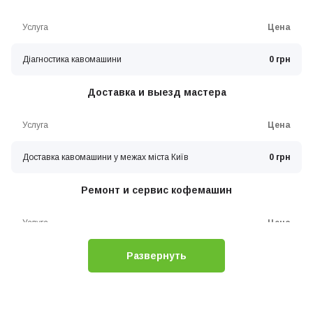
Услуга
Цена
Діагностика кавомашини
0 грн
Доставка и выезд мастера
Услуга
Цена
Доставка кавомашини у межах міста Київ
0 грн
Ремонт и сервис кофемашин
Услуга
Цена
Развернуть
Заміна бойлера (нагрівача) кавомашини
0 грн
Обслуговування молочної системи кавоварки
0 грн