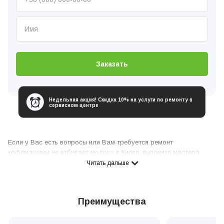
Заказать
Недельная акция! Скидка 10% на услуги по ремонту в
сервисном центре
Если у Вас есть вопросы или Вам требуется ремонт
кофемашины не взбивает молоко в Киеве, вызовите мастера
сервисного центра любым удобным для вас способом:
Читать дальше
Позвоните по телефону
0 800 336 926
Отправьте электронную заявку через форму, предложенную на
Преимущества
сайте
Напишите нам удобным для Вас месcенджером