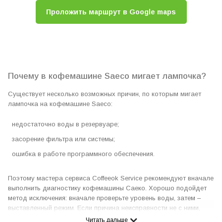
Проложить маршрут в Google maps
Почему в кофемашине Saeco мигает лампочка?
Существует несколько возможных причин, по которым мигает
лампочка на кофемашине Saeco:
недостаточно воды в резервуаре;
засорение фильтра или системы;
ошибка в работе программного обеспечения.
Поэтому мастера сервиса Coffeeok Service рекомендуют вначале
выполнить диагностику кофемашины Саеко. Хорошо подойдет
метод исключения: вначале проверьте уровень воды, затем –
выставленный режим. Если причина неисправности не с ними,
нужно проверять состояние фильтров. Диагностика и точное
Читать дальше