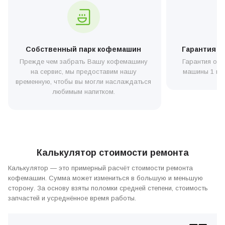
—
Telegram
или
Facebook
.
Кофеварки от производителя Saeco – это умная
техника, с которой максимально просто в ежедневном
использовании. Если в ней случился сбой программных
настроек или требуется специальное техническое
Собственный парк кофемашин
Гарантия н
обслуживание, она подаст необходимый сигнал. Просто
Прежде чем забрать Вашу кофемашину
Гарантия от 
следите, как ведет себя кофемашина Saeco: мигает
лампочка – значит, недостаточно воды в резервуаре,
на сервис, мы предоставим нашу
машины 1 год
сбился режим приготовления, в худшем случае
временную, чтобы вы могли наслаждаться
засорились фильтры или система. Это даже нельзя
любимым напитком.
назвать неисправностями, устранить причину сбоя
кофеварки Саеко можно за пару секунд без привлечения
мастера из сервиса. Давайте разберемся, что нужно
делать при мигающем сигнале на дисплее
кофеаппарата.
Калькулятор стоимости ремонта
Калькулятор — это примерный расчёт стоимости ремонта
кофемашин. Сумма может измениться в большую и меньшую
сторону. За основу взяты поломки средней степени, стоимость
запчастей и усреднённое время работы.