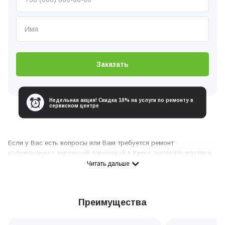
Заказать
Недельная акция! Скидка 10% на услуги по ремонту в
сервисном центре
Если у Вас есть вопросы или Вам требуется ремонт
кофемашины с мигающей лампочкой в Киеве, вызовите мастера
сервисного центра любым удобным для вас способом:
Читать дальше
Позвоните по телефону
0 800 336 926
Отправьте электронную заявку через форму, предложенную на
Преимущества
сайте
Напишите нам удобным для Вас месcенджером