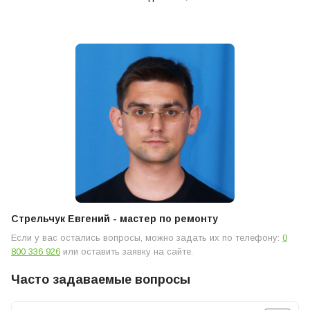
определение причины поломки – ключевой момент для
дальнейшего ремонта техники.
Стрельчук Евгений - мастер по ремонту
Кофемашина Саеко: мигает лампочка, что
Если у вас остались вопросы, можно задать их по телефону:
0
делать?
800 336 926
или оставить заявку на сайте.
Неисправность под названием «кофемашина Saeco: мигает
Часто задаваемые вопросы
лампочка» исправляется после проведения диагностики. План
ремонта зависит от причины появления неисправности. Вот