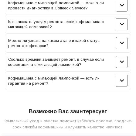
несколько возможных шагов:
Кофемашина с мигающей лампочкой — можно ли
провести диагностику в Coffeeok Service?
Проверьте уровень воды. Убедитесь, что резервуар с водой в
Как заказать услугу ремонта, если кофемашина с
кофеаппарате Saeco достаточно заполнен – в большинстве
мигающей лампочкой?
случае мигание сигнализирует именно об этом. Если уровень
воды низкий, пополните его до необходимого.
Можно ли узнать на каком этапе и какой статус
Очистите фильтр. Проверьте фильтр в кофеварке Саеко и
ремонта кофеварки?
убедитесь, что он не засорен. Если фильтр грязный, очистите
его или замените на новый в соответствии с инструкциями
Сколько времени занимает ремонт, в случае если
производителя.
кофемашина с мигающей лампочкой?
Перезагрузите кофемашину Saeco. Попробуйте выключить
Кофемашина с мигающей лампочкой — есть ли
кофеварочный аппарат на некоторое время, затем включите
гарантия на ремонт?
ее снова. Это может помочь сбросить временные сбои и
ошибки оборудования.
Обратитесь за помощью. Если перечисленные выше действия
не помогли решить проблему, рекомендуется обратиться в
Возможно Вас заинтересует
сервисный центр Saeco, к квалифицированному мастеру по
Комплексный уход и очистка поможет избежать поломки, продлить
ремонту кофемашин. Они смогут провести диагностику и
срок службы кофемашины и улучшить качество напитков.
устранить возникшие неполадки.