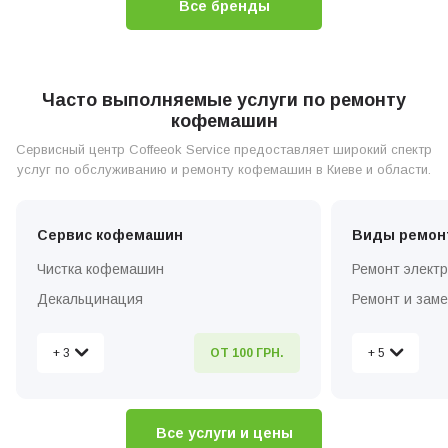
Все бренды
Часто выполняемые услуги по ремонту
кофемашин
Сервисный центр Coffeeok Service предоставляет широкий спектр
услуг по обслуживанию и ремонту кофемашин в Киеве и области.
Сервис кофемашин
Виды ремон
Чистка кофемашин
Ремонт элект
Декальцинация
Ремонт и зам
Установка и настройка
Ремонт и зам
+ 3
+ 5
ОТ 100 ГРН.
Вызов мастера по ремонту на дом
Ремонт кофем
Диагностика кофемашин
Ремонт клапа
Чистка та рем
Все услуги и цены